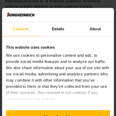
Nepriklausomai nuo to, ar kraunate padėklus, ar renkate
atskiras prekes, dirbdami su mūsų aukštųjų stelažų
krautuvais lengvai atliksite abu darbus. Sužinokite, kuris iš
mūsų aukštųjų stelažų krautuvų geriausiai atitinka Jūsų
sandėlio poreikius.
Consent
Details
About
SUŽINOKITE DAUGIAU
This website uses cookies
We use cookies to personalise content and ads, to
provide social media features and to analyse our traffic.
We also share information about your use of our site with
our social media, advertising and analytics partners who
may combine it with other information that you’ve
provided to them or that they’ve collected from your use
of their services. You consent to our cookies if you
continue to use our website.