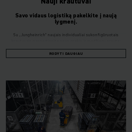
Nauji krautuvai
Savo vidaus logistiką pakelkite į naują
lygmenį.
Su „Jungheinrich“ naujais individualiai sukonfigūruotais
krautuvais paspartinsite savo prekių ir medžiagų srautą:
efektyvu, galinga, saugu ir tvaru. Ir kaip tik taip, kaip Jums
reikia.
RODYTI DAUGIAU
Aukštos klasės krautuvai yra svarbi sėkmės formulės, pagal
kurią kuriama perspektyvi vidaus logistika, dalis. Nesvarbu,
kur įmonės viduje horizontaliai transportuojate savo krovinius
- sandėlyje ar gamybos patalpose - mielai Jums padėsime
kaip patyręs gamintojas ir technologijų partneris. Norite
kelti, krauti, vilkti ar rinkti užsakymus? Pirmenybę teikiate
elektrinėms, dyzelinėms ar dujinėms pavaroms? O galbūt
Jums pats tinkamiausias yra rankinis hidraulinis padėklų
vežimėlis? Kartu rasime Jūsų reikalavimus atitinkančią
techniką: Mūsų gaminių pasiūla plati ir visuomet pažangiausia.