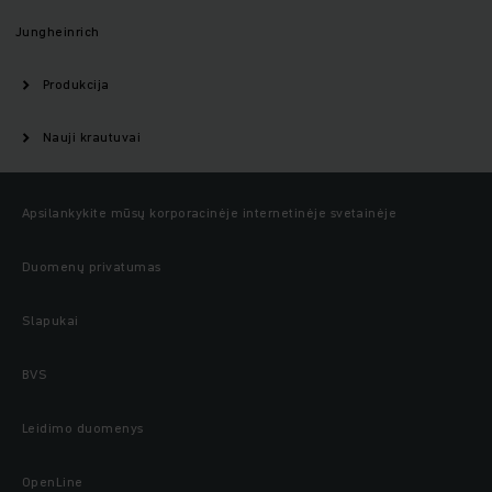
Jungheinrich
Produkcija
Nauji krautuvai
Apsilankykite mūsų korporacinėje internetinėje svetainėje
Duomenų privatumas
Slapukai
BVS
Leidimo duomenys
OpenLine