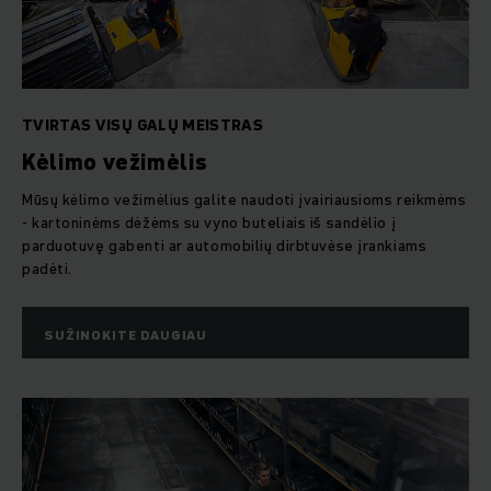
Ji apima visų rūšių kėlimo vežimėlius, šakinius krautuvus,
užsakymų rinktuvus, rietuvus, vilkikus, autotraukinius su
priekabomis ir „Shuttle“ transporto priemones. Plati pavarų ir
variklių variantų pasiūla sukurta taip, kad būtų galima tiksliai
įgyvendinti Jūsų vidaus logistikos sprendimą.
TVIRTAS VISŲ GALŲ MEISTRAS
Kėlimo vežimėlis
Mūsų kėlimo vežimėlius galite naudoti įvairiausioms reikmėms
- kartoninėms dėžėms su vyno buteliais iš sandėlio į
parduotuvę gabenti ar automobilių dirbtuvėse įrankiams
padėti.
SUŽINOKITE DAUGIAU