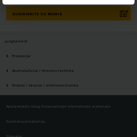
SUSISIEKITE SU MUMIS
Jungheinrich
Produkcija
Akumuliatoriai / įkrovimo technika
Pedalai / ekranai / elektromechanika
Apsilankykite mūsų korporacinėje internetinėje svetainėje
Duomenų privatumas
Slapukai