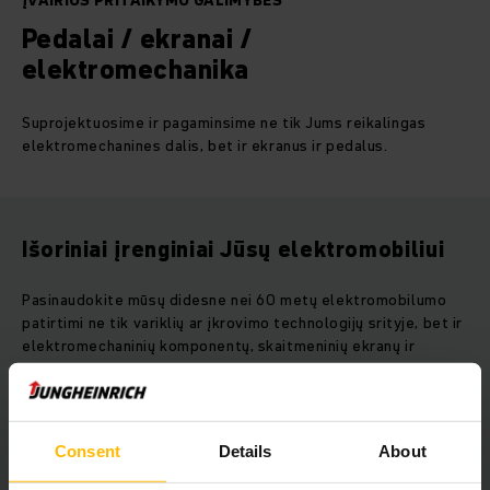
ĮVAIRIOS PRITAIKYMO GALIMYBĖS
Pedalai / ekranai /
elektromechanika
Suprojektuosime ir pagaminsime ne tik Jums reikalingas
elektromechanines dalis, bet ir ekranus ir pedalus.
Išoriniai įrenginiai Jūsų elektromobiliui
Pasinaudokite mūsų didesne nei 60 metų elektromobilumo
patirtimi ne tik variklių ar įkrovimo technologijų srityje, bet ir
elektromechaninių komponentų, skaitmeninių ekranų ir
valdymo pedalų projektavimo ir gamybos srityje.
Lengvai valdomi spalvoti ekranai
Consent
Details
About
Mūsų aukštos kokybės skaitmeniniai kontrolės instrumentai