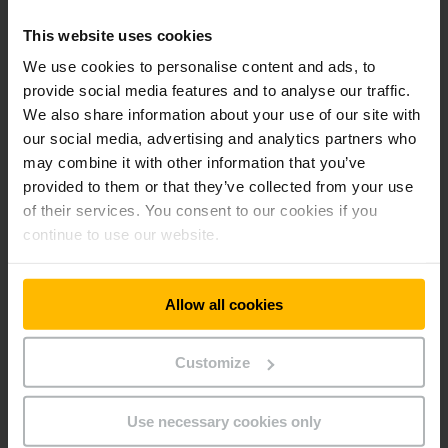
naudojami įvairiose transporto priemonėse ir parodo
This website uses cookies
svarbiausius transporto priemonės darbo duomenis, tokius
kaip akumuliatoriaus būklę su likusiu laiku iki kito įkrovimo bei
We use cookies to personalise content and ads, to
darbo valandas, važiavimo programas arba kėlimo aukštį ir
provide social media features and to analyse our traffic.
likusią keliamąją galią. Be to, per ekraną galima naudoti
We also share information about your use of our site with
prieigos be kodo sistemą.
our social media, advertising and analytics partners who
may combine it with other information that you’ve
provided to them or that they’ve collected from your use
of their services. You consent to our cookies if you
continue to use our website.
Naujienlaiškis
Social Media
PRISIREGISTRUOTI
Allow all cookies
DABAR
Customize
Use necessary cookies only
Ar turite klausimų?