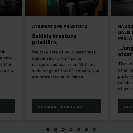
ATSIKRATOME PRASTOVŲ.
NAUDO
DALIS 
Šakinių krautuvų
PASTA
priežiūra.
„Jung
tik
We take care of your warehouse
atsar
te apie
equipment, forklift parts,
Thanks 
turime
chargers and batteries. With our
of all 
 reikia.
wide range of forklift repairs, you
parts, 
are protected at all times.
reliabi
of your
SUŽINOKITE DAUGIAU
SUŽ