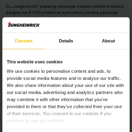
Su „Jungheinrich“ padangų paslauga niekada neliksite bėdoje:
daugiau nei 5 400 priežiūros specialistų visame pasaulyje
visada atsargoje turi dažniausiai naudojamų ratukų ir ratų, o
skubiais atvejais gali reaguoti nedelsdami. Kad būtų
maksimaliai sumažintos prastovos, mes taip pat jūsų
padangas presuojame ir surenkame vietoje – žinoma,
Consent
Details
About
naudojamos tik kokybiškos geriausių gamintojų padangos.
Trumpai apie gaunamą naudą:
This website uses cookies
We use cookies to personalise content and ads, to
Sutaupykite laiko naudodamiesi jūsų darbo vietoje
provide social media features and to analyse our traffic.
atliekama padangų paslauga
We also share information about your use of our site with
Lengviau planuokite išnaudodami nustatytus
our social media, advertising and analytics partners who
apsilankymus
may combine it with other information that you’ve
Kokybiškos padangos padeda užtikrinti saugumą ir
provided to them or that they’ve collected from your use
didžiausią našumą
of their services. You consent to our cookies if you
Gamintojo kompetencija
continue to use our website.