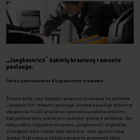
“
„Jungheinrich
šakinių krautuvų remonto
paslauga.
Geras pasiruošimas blogiausiems atvejams.
Žinome būdą, kaip išspręsti prastovų problemą: tai patikima
„Jungheinrich“ remonto paslauga. Visame pasaulyje dirbantys
daugiau nei 5 400 priežiūros specialistų padeda užtikrinti,
kad gedimai būtų nustatyti ir pašalinti greitai ir patikimai. Dėl
mūsų našios logistikos sistemos „Jungheinrich“ originalias
atsargines dalis, tokias kaip ratukai ar ratai, gausite labai
greitai. O jei viena ar kelios transporto priemonės tikrai