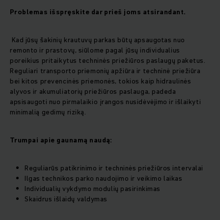
Problemas išspręskite dar prieš joms atsirandant.
Kad jūsų šakinių krautuvų parkas būtų apsaugotas nuo
remonto ir prastovų, siūlome pagal jūsų individualius
poreikius pritaikytus techninės priežiūros paslaugų paketus.
Reguliari transporto priemonių apžiūra ir techninė priežiūra
bei kitos prevencinės priemonės, tokios kaip hidraulinės
alyvos ir akumuliatorių priežiūros paslauga, padeda
apsisaugoti nuo pirmalaikio įrangos nusidėvėjimo ir išlaikyti
minimalią gedimų riziką.
Trumpai apie gaunamą naudą:
Reguliarūs patikrinimo ir techninės priežiūros intervalai
Ilgas technikos parko naudojimo ir veikimo laikas
Individualių vykdymo modulių pasirinkimas
Skaidrus išlaidų valdymas