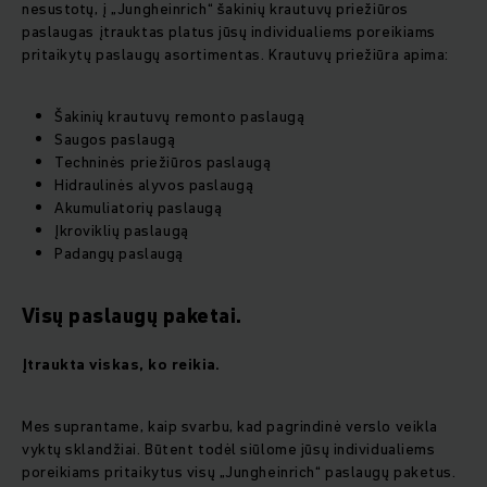
nesustotų, į „Jungheinrich“ šakinių krautuvų priežiūros
paslaugas įtrauktas platus jūsų individualiems poreikiams
pritaikytų paslaugų asortimentas. Krautuvų priežiūra apima:
Šakinių krautuvų remonto paslaugą
Saugos paslaugą
Techninės priežiūros paslaugą
Hidraulinės alyvos paslaugą
Akumuliatorių paslaugą
Įkroviklių paslaugą
Padangų paslaugą
Visų paslaugų paketai.
Įtraukta viskas, ko reikia.
Mes suprantame, kaip svarbu, kad pagrindinė verslo veikla
vyktų sklandžiai. Būtent todėl siūlome jūsų individualiems
poreikiams pritaikytus visų „Jungheinrich“ paslaugų paketus.