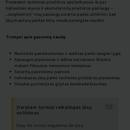
Pradedant techninės priežiūros apsilankymais iki pat
hidraulinės alyvos ir akumuliatorių priežiūros paslaugų –
„Jungheinrich“ visų paslaugų sutartis padės užtikrinti, kad
jūsų krautuvų parkas būtų visada parengtas naudoti.
Trumpai apie gaunamą naudą:
Nuolatinis pasiekiamumas ir aukštas parko saugos lygis.
Apsaugos planavimas ir aiškiai nurodomos išlaidos
mokant fiksuotus mėnesinius mokėjimus.
Sutarčių pasirinkimo įvairovė.
Individualus jūsų parko techninės priežiūros planavimas.
Glaudus partneryste grįstas bendradarbiavimas.
Įterptam turiniui reikalingas jūsų
sutikimas.
Deja, šis turinys negalimas dėl jūsų