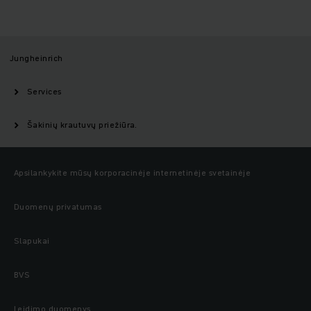
Jungheinrich
Services
Šakinių krautuvų priežiūra.
Apsilankykite mūsų korporacinėje internetinėje svetainėje
Duomenų privatumas
Slapukai
BVS
Leidimo duomenys