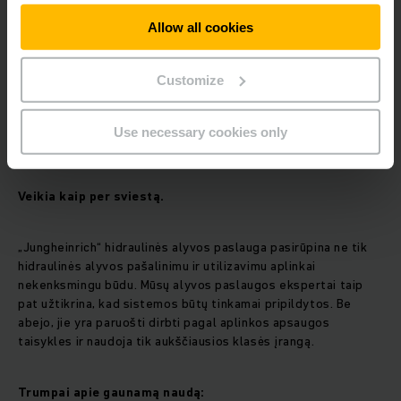
Allow all cookies
Customize
Use necessary cookies only
“
„Jungheinrich
hidraulinės alyvos paslauga.
Veikia kaip per sviestą.
„Jungheinrich“ hidraulinės alyvos paslauga pasirūpina ne tik
hidraulinės alyvos pašalinimu ir utilizavimu aplinkai
nekenksmingu būdu. Mūsų alyvos paslaugos ekspertai taip
pat užtikrina, kad sistemos būtų tinkamai pripildytos. Be
abejo, jie yra paruošti dirbti pagal aplinkos apsaugos
taisykles ir naudoja tik aukščiausios klasės įrangą.
Trumpai apie gaunamą naudą: