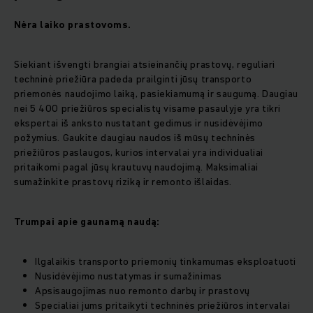
Nėra laiko prastovoms.
Siekiant išvengti brangiai atsieinančių prastovų, reguliari
techninė priežiūra padeda prailginti jūsų transporto
priemonės naudojimo laiką, pasiekiamumą ir saugumą. Daugiau
nei 5 400 priežiūros specialistų visame pasaulyje yra tikri
ekspertai iš anksto nustatant gedimus ir nusidėvėjimo
požymius. Gaukite daugiau naudos iš mūsų techninės
priežiūros paslaugos, kurios intervalai yra individualiai
pritaikomi pagal jūsų krautuvų naudojimą. Maksimaliai
sumažinkite prastovų riziką ir remonto išlaidas.
Trumpai apie gaunamą naudą:
Ilgalaikis transporto priemonių tinkamumas eksploatuoti
Nusidėvėjimo nustatymas ir sumažinimas
Apsisaugojimas nuo remonto darbų ir prastovų
Specialiai jums pritaikyti techninės priežiūros intervalai