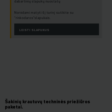
dabartinių slapukų nuostatų
Norėdami matyti šį turinį sutikite su
“rinkodaros”slapukais.
LEISTI SLAPUKUS
Šakinių krautuvų techninės priežiūros
paketai.