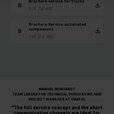
Brochure service for trucks
PDF
(1,8 MB)
Brochure Service automated
components
PDF
(2,6 MB)
MANUEL REINFANDT
TEAM LEADER FOR TECHNICAL PURCHASING AND
PROJECT MANAGER AT ORAFOL
"The full service concept and the short
communication channels are ideal for