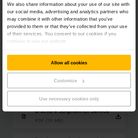
We also share information about your use of our site with
our social media, advertising and analytics partners who
may combine it with other information that you’ve
provided to them or that they’ve collected from your use
of their services. You consent to our cookies if you
continue to use our website.
Service brochure downloads
Allow all cookies
Jungheinrich services stand for partnership, trust and the
highest quality. Our service brochures contain a detailed
Customize
description of Jungheinrich's extensive technical services
and a comprehensive overview of our portfolio.
Use necessary cookies only
Brochure Jungheinrich Service
PDF
(1,9 MB)