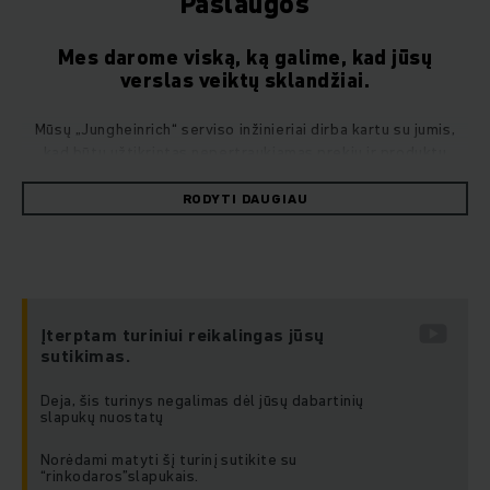
Paslaugos
Mes darome viską, ką galime, kad jūsų
verslas veiktų sklandžiai.
Mūsų „Jungheinrich“ serviso inžinieriai dirba kartu su jumis,
kad būtų užtikrintas nepertraukiamas prekių ir produktų
tiekimo grandinės veikimas. Tai reiškia, kad viskas pasiekia
reikiamą vietą laiku ir patikimai. Mūsų ekspertų komanda
RODYTI DAUGIAU
visuomet pasirengusi užtikrinti sklandžius procesus, saugą ir
lankstumą net sudėtingomis sąlygomis.
Net ir tada, kai jūsų intralogistikos procesai tampa vis
sudėtingesni ir reikalauja daugiau pastangų, galite pasikliauti
Įterptam turiniui reikalingas jūsų
stipriomis „Jungheinrich“ serviso, palaikymo ir atsarginių dalių
sutikimas.
logistikos komandomis. Mes aktyviai įsitraukiame ir
padedame išvengti problemų, siūlydami individualiai
Deja, šis turinys negalimas dėl jūsų dabartinių
slapukų nuostatų
pritaikytas paslaugas, platų saugos sprendimų spektrą,
mokymų programas bei pasaulinį originalių atsarginių dalių
Norėdami matyti šį turinį sutikite su
tiekimą.
“rinkodaros”slapukais.