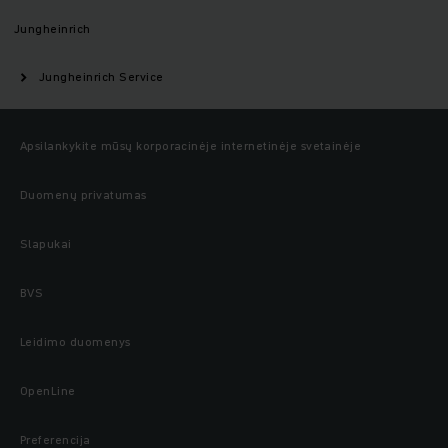
Jungheinrich
Jungheinrich Service
Apsilankykite mūsų korporacinėje internetinėje svetainėje
Duomenų privatumas
Slapukai
BVS
Leidimo duomenys
OpenLine
Preferencija