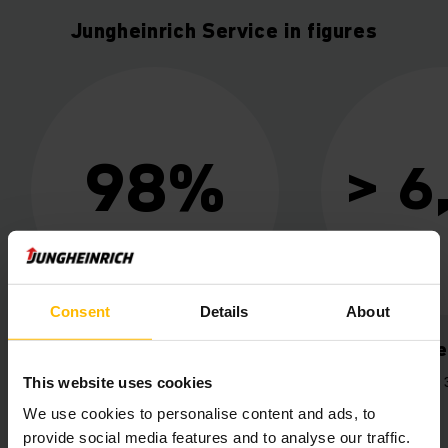
Jungheinrich Service in figures
> 6,100
Consent
Details
About
service engineers
years of 
expe
At your service 365 days a year.
This website uses cookies
On average 
We use cookies to personalise content and ads, to
provide social media features and to analyse our traffic.