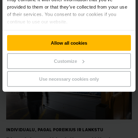
užduočiai tinkantį smulkių dalių stelažą.
provided to them or that they’ve collected from your use
of their services. You consent to our cookies if you
continue to use our website.
SUŽINOKITE DAUGIAU
Allow all cookies
Customize
Use necessary cookies only
INDIVIDUALU, PAGAL POREIKIUS IR LANKSTU