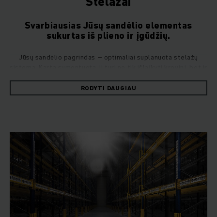
Stelažai
Svarbiausias Jūsų sandėlio elementas
sukurtas iš plieno ir įgūdžių.
Jūsų sandėlio pagrindas – optimaliai suplanuota stelažų
sistema. Kartą sumontuota, ji turi ne tik išlaikyti krovinį, bet ir
atlaikyti pokyčius. Todėl pats pagrindinis dalykas yra
ilgalaikis planavimas. Bendrovė „Jungheinrich“ jau 60 metų
RODYTI DAUGIAU
daugiausia dėmesio skiria vidinei įmonės plėtrai,
individualiems sprendimams ir aukščiausiai kokybei. Siūlome
daugybę sprendimų, pritaikytų konteineriams, padėklams,
dėžėms ir didelių dydžių prekėms saugoti, užtikrindami, kad
visi objektai būtų saugiai laikomi ir tinkami naudoti bet kuriuo
metu. Įvairių sričių klientai visame pasaulyje pasitiki mūsų
sistemomis, užtikrinančiomis sėkmingą veiklą.