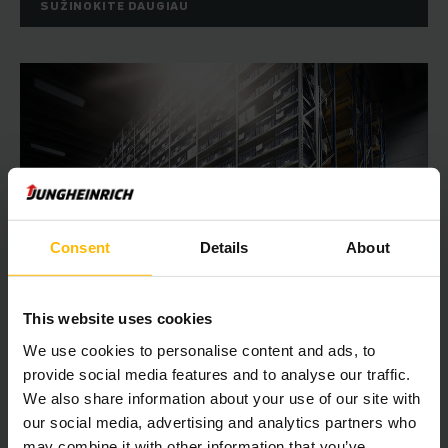
SUŽINOKITE DAUGIAU
Consent
Details
About
This website uses cookies
We use cookies to personalise content and ads, to
LANKSČIAI IR UNIVERSALIAI PRITAIKOMAS
provide social media features and to analyse our traffic.
Statinis smulkių dalių sandėliavimas
We also share information about your use of our site with
„Jungheinrich“ yra pasiruošusi bet kokiam naudojimo atvejui ir
our social media, advertising and analytics partners who
pasiūlys bet kokiai sandėliavimo ir užsakymų rinkimo
may combine it with other information that you’ve