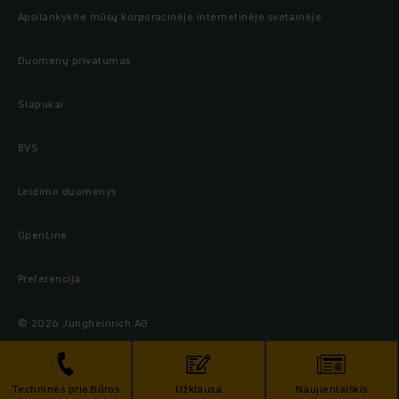
Apsilankykite mūsų korporacinėje internetinėje svetainėje
Duomenų privatumas
Slapukai
BVS
Leidimo duomenys
OpenLine
Preferencija
© 2026 Jungheinrich AG
Techninės priežiūros
Užklausa
Naujienlaiškis