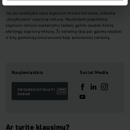
„EasyAccess“ siųstuvas-imtuvas
Jei jau naudojate savo siųstuvo-imtuvo korteles, siūlome
„EasyAccess“ siųstuvą-imtuvą. Naudodami papildomą
siųstuvo-imtuvo nuskaitymo laukelį galite naudoti šimtą
skirtingų siųstuvų-imtuvų. Šį variantą taip pat galima naudoti
ir kitų gamintojų krautuvuose kaip autonominį variantą.
Naujienlaiškis
Social Media
PRISIREGISTRUOTI
DABAR
Ar turite klausimų?