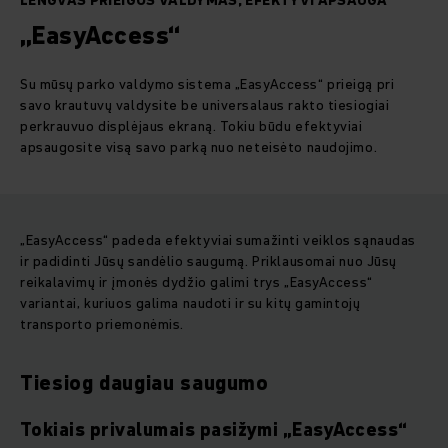
LENGVAS PRIEIGOS VALDYMAS, EFEKTYVI APSAUGA
„EasyAccess“
Su mūsų parko valdymo sistema „EasyAccess“ prieigą pri
savo krautuvų valdysite be universalaus rakto tiesiogiai
perkrauvuo displėjaus ekraną. Tokiu būdu efektyviai
apsaugosite visą savo parką nuo neteisėto naudojimo.
„EasyAccess“ padeda efektyviai sumažinti veiklos sąnaudas
ir padidinti Jūsų sandėlio saugumą. Priklausomai nuo Jūsų
reikalavimų ir įmonės dydžio galimi trys „EasyAccess“
variantai, kuriuos galima naudoti ir su kitų gamintojų
transporto priemonėmis.
Tiesiog daugiau saugumo
Tokiais privalumais pasižymi „EasyAccess“