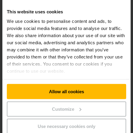
Lanksčius sprendimus sąlygoja skirtingi įmonių dydžiai bei
reikalavimai. Tam siūlome trijų skirtingų variantų
This website uses cookies
„EasyAccess“: „EasyAccess Softkey“, „EasyAccess PinCode“
We use cookies to personalise content and ads, to
ir „EasyAccess“ siųstuvas-imtuvas. Jūs galite pasirinkti, kuris
provide social media features and to analyse our traffic.
sprendimas Jums ir Jūsų technikos parkui labiau tinka.
We also share information about your use of our site with
our social media, advertising and analytics partners who
„EasyAccess Softkey“
may combine it with other information that you’ve
provided to them or that they’ve collected from your use
„EasyAccess Softkey“ veikia krautuvo displėjaus ekrane
of their services. You consent to our cookies if you
įvedus prieigos kodą. Ekrane galite nustatyti 10 skirtingų
continue to use our website.
kodų.
„EasyAccess PinCode“
Allow all cookies
Didesniems krautuvų parkams siūlome „EasyAccess PinCode“
Customize
variantą. Naudodami papildomus „PinCode“ laukelius galite
nustatyti 100 skirtingų kodų.
Use necessary cookies only