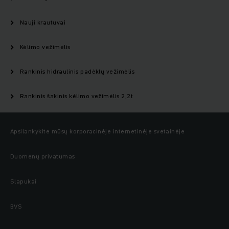
Nauji krautuvai
Kėlimo vežimėlis
Rankinis hidraulinis padėklų vežimėlis
Rankinis šakinis kėlimo vežimėlis 2,2t
Apsilankykite mūsų korporacinėje internetinėje svetainėje
Duomenų privatumas
Slapukai
BVS