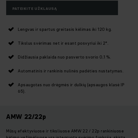
PATEIKITE UŽKLAUSĄ
Lengvas ir spartus greitasis kėlimas iki 120 kg.
Tikslus svėrimas net ir esant posvyriui iki 2°.
Didžiausia paklaida nuo pasverto svorio 0,1 %.
Automatinis ir rankinis nulinės padėties nustatymas.
Apsaugotas nuo drėgmės ir dulkių (apsaugos klasė IP
65).
AMW 22/22p
Mūsų efektyviuose ir tiksliuose AMW 22 / 22p rankiniuose
kėlimo vežimėliuose yra integruota svėrimo funkcija, skirta