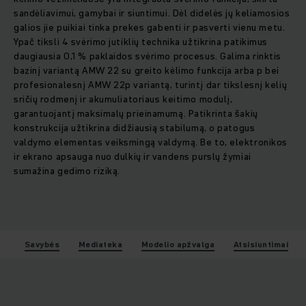
sandėliavimui, gamybai ir siuntimui. Dėl didelės jų keliamosios
galios jie puikiai tinka prekes gabenti ir pasverti vienu metu.
Ypač tiksli 4 svėrimo jutiklių technika užtikrina patikimus
daugiausia 0,1 % paklaidos svėrimo procesus. Galima rinktis
bazinį variantą AMW 22 su greito kėlimo funkcija arba p bei
profesionalesnį AMW 22p variantą, turintį dar tikslesnį kelių
sričių rodmenį ir akumuliatoriaus keitimo modulį,
garantuojantį maksimalų prieinamumą. Patikrinta šakių
konstrukcija užtikrina didžiausią stabilumą, o patogus
valdymo elementas veiksmingą valdymą. Be to, elektronikos
ir ekrano apsauga nuo dulkių ir vandens purslų žymiai
sumažina gedimo riziką.
Savybės
Mediateka
Modelio apžvalga
Atsisiuntimai