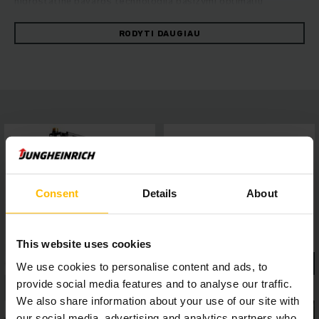
hidrostatinė pavaros technologija pasižymi optimaliu
energijos suvartojimu užtikrindama didžiausią perkrovimo
našumą. Didesnis darbinės hidraulikos alyvos srauto tūris
RODYTI DAUGIAU
užtikrina didžiausią našumą, ypač kai atliekami sunkūs darbai
su prikabintais įrenginiais, o galingi ir lengvai techniškai
prižiūrimi „Kubota“ pramoniniai varikliai garantuoja aukštą
važiavimo dinamiką esant mažam išmetamųjų dujų kiekiui.
Saugų ir patogų darbą užtikrina panoraminis stoglangis,
užtikrinantis nepriekaištingą matomumą aplink, 4 colių
ekranas su penkiomis pasirenkamomis vairavimo
programomis bei pagalbinės sistemos, kurios lengvai
prijungiamos naudojant sąsają - itin efektyviam darbui bet
kokioje situacijoje.
Consent
Details
About
This website uses cookies
We use cookies to personalise content and ads, to
provide social media features and to analyse our traffic.
We also share information about your use of our site with
our social media, advertising and analytics partners who