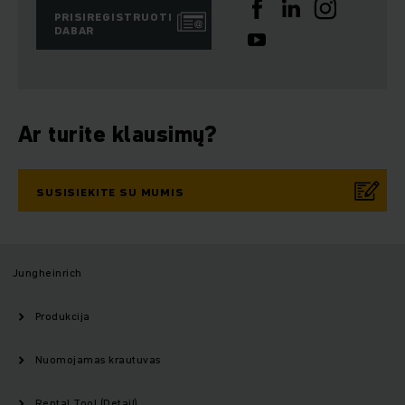
PRISIREGISTRUOTI
DABAR
Ar turite klausimų?
SUSISIEKITE SU MUMIS
Jungheinrich
Produkcija
Nuomojamas krautuvas
Rental Tool (Detail)