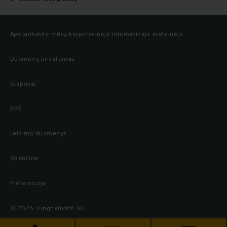
Apsilankykite mūsų korporacinėje internetinėje svetainėje
Duomenų privatumas
Slapukai
BVS
Leidimo duomenys
OpenLine
Preferencija
© 2026 Jungheinrich AG