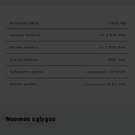
Keliamoji galia
1 600 kg
Laisvas kėlimas
2 515 mm
iki
Kėlimo aukštis
7 500 mm
iki
Svorio centras
500 mm
Važiavimo greitis
22 km/h
nepakrautas
Kėlimo greitis
0,62 m/s
nepakrautas
Nuomos sąlygos