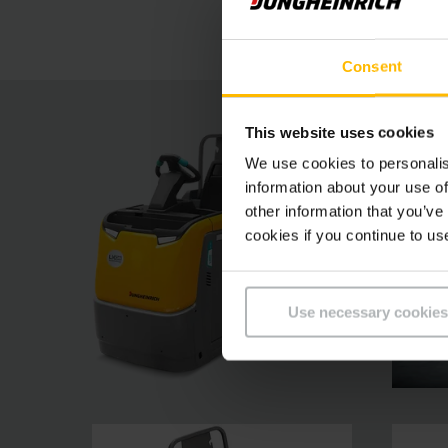
pasiekiami valdymo elementai garantuoja didel
„Floor-Spot“ arba pasirenkama įranga „curveC
Consent
This website uses cookies
We use cookies to personalis
information about your use of
other information that you’ve
cookies if you continue to us
Use necessary cookies