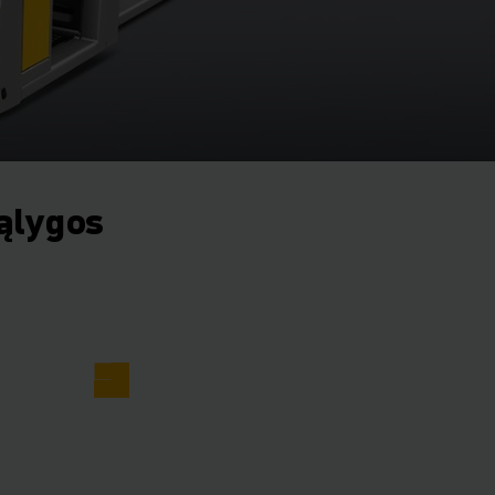
ąlygos