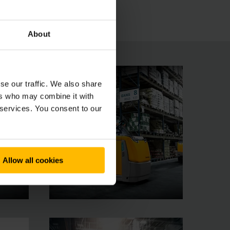
s sistemos, pvz., „DayLED“ dienos šviesos,
About
se our traffic. We also share
ers who may combine it with
 services. You consent to our
Allow all cookies