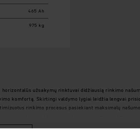
465 Ah
975 kg
os horizontalūs užsakymų rinktuvai didžiausią rinkimo našu
imo komfortą. Skirtingi valdymo lygiai leidžia lengvai prisid
imizuotus rinkimo procesus pasiekiant maksimalų našumo ly
talpa garantuoja didžiausią užsakymų rinkimo našumą netg
 daryti staigius posūkius su tokiu pagreičiu, kokio neturi jok
a saugo nuo smūgių.Erdvi vairuotojo vieta su į aukštį regul