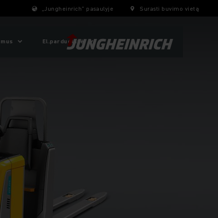
„Jungheinrich“ pasaulyje
Surasti buvimo vietą
 mus
El.parduotuvė