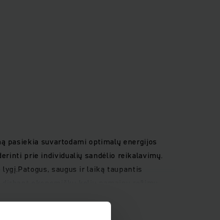
mą pasiekia suvartodami optimalų energijos
erinti prie individualių sandėlio reikalavimų.
gį.Patogus, saugus ir laiką taupantis
i dirbant ekonomišku kelių pamainų režimu.
s kitas į rinką išleistas krautuvas. Hidrauliniu
iuojamu daugiafunkciu vairu ir lengvai