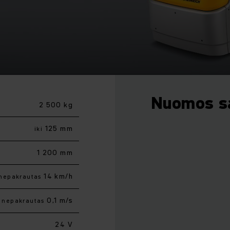
Nuomos s
2 500 kg
125 mm
iki
1 200 mm
14 km/h
nepakrautas
0,1 m/s
nepakrautas
24 V