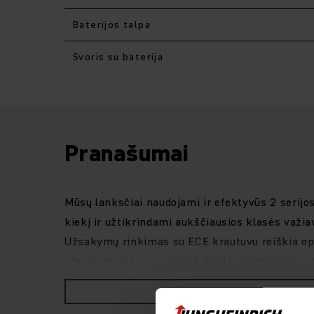
Baterijos talpa
Svoris su baterija
Pranašumai
Mūsų lanksčiai naudojami ir efektyvūs 2 serij
kiekį ir užtikrindami aukščiausios klasės važiav
Užsakymų rinkimas su ECE krautuvu reiškia opt
užsakymų rinkimas: Ypač didelė akumuliatorių 
Kompaktiškų gabaritų tvirta konstrukcija leidžia
RODYTI DAUGIAU
būdu keliama, amortizuojama stovėjimo platform