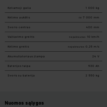
Keliamoji galia
1 000 kg
Kėlimo aukštis
7 000 mm
iki
Svorio centras
400 mm
Važiavimo greitis
10 km/h
nepakrautas
Kėlimo greitis
0,25 m/s
nepakrautas
Akumuliatoriaus įtampa
24 V
Baterijos talpa
930 Ah
Svoris su baterija
2 550 kg
Nuomos sąlygos