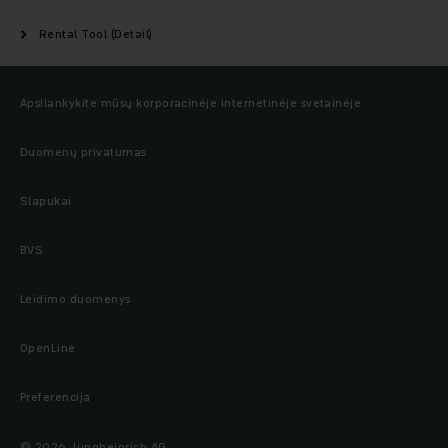
Rental Tool (Detail)
Apsilankykite mūsų korporacinėje internetinėje svetainėje
Duomenų privatumas
Slapukai
BVS
Leidimo duomenys
OpenLine
Preferencija
© 2026 Jungheinrich AG