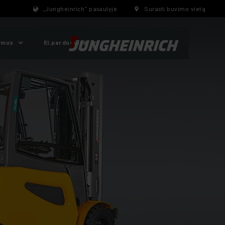
„Jungheinrich“ pasaulyje
Surasti buvimo vietą
 mus
El.parduotuvė