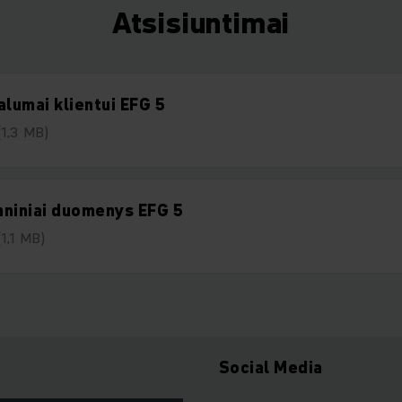
Atsisiuntimai
alumai klientui EFG 5
(1,3 MB)
niniai duomenys EFG 5
(1,1 MB)
Social Media