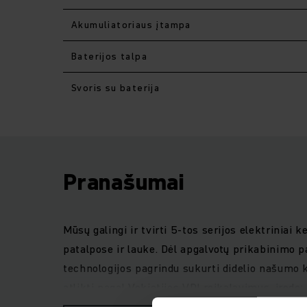
Akumuliatoriaus įtampa
Baterijos talpa
Svoris su baterija
Pranašumai
Mūsų galingi ir tvirti 5-tos serijos elektriniai
patalpose ir lauke. Dėl apgalvotų prikabinimo p
technologijos pagrindu sukurti didelio našumo 
atlikti pagal Vokietijos VDI reikalavimus, įrod
konkurentų modeliai. Kompaktiškas kėlimo stieb