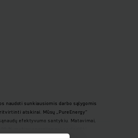
irtos naudoti sunkiausiomis darbo sąlygomis
itvirtinti atskirai. Mūsų „PureEnergy“
ir sąnaudų efektyvumo santykiu. Matavimai,
i 20 % mažiau energijos nei analogiški
s, pritaikytais prie kiekvieno vairuotojo ir