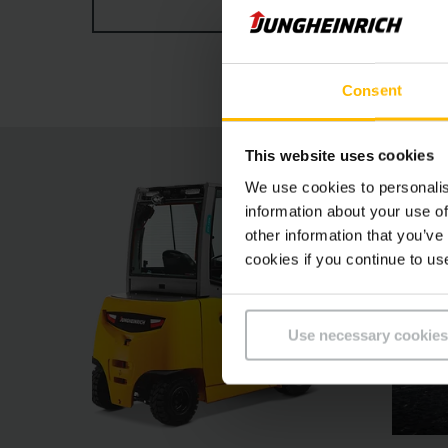
RODYTI DAUGIAU
naudojimo profilio, užtikrina visišką bet kokio
- net ir ekstremaliomis sąlygomis. Ergonomiškai
Consent
This website uses cookies
We use cookies to personalis
information about your use of
other information that you’ve
cookies if you continue to us
Use necessary cookies