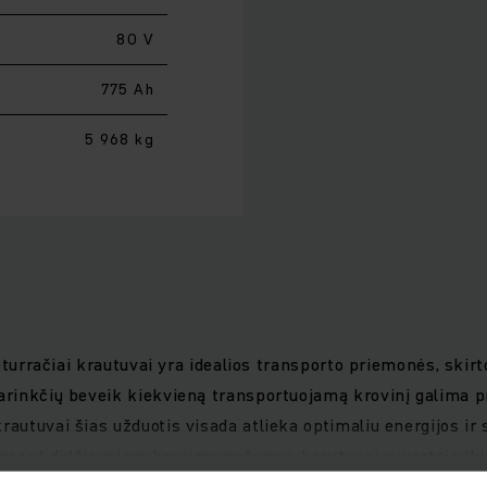
80 V
775 Ah
5 968 kg
 keturračiai krautuvai yra idealios transporto priemonės, sk
arinkčių beveik kiekvieną transportuojamą krovinį galima pr
krautuvai šias užduotis visada atlieka optimaliu energijos 
o: esant didžiausiam krovimo našumui, krautuvai suvartoja ik
as su išplėstu matymo lauku ir protingais valdymo elementai