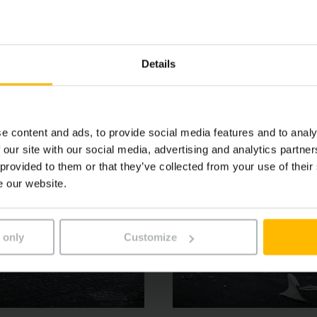
 transportavimo našumą. Įvairios pagalbinės sistemos ir įran
 ištobulinti 5-tos serijos EFG krautuvai yra tikrai galingi 
Details
e content and ads, to provide social media features and to analy
 our site with our social media, advertising and analytics partn
 provided to them or that they’ve collected from your use of their
e our website.
 only
Customize