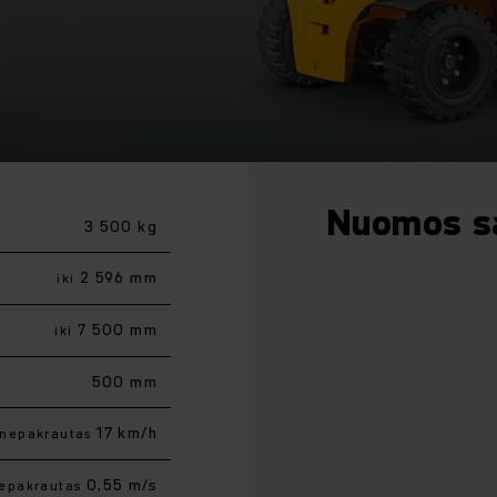
Nuomos s
3 500 kg
2 596 mm
iki
7 500 mm
iki
500 mm
17 km/h
nepakrautas
0,55 m/s
epakrautas