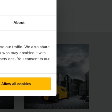
gos variantai užtikrina saugų ir efektyvų darbą
krautuvai, patenkinantys aukščiausius poreikius.
About
se our traffic. We also share
ers who may combine it with
 services. You consent to our
Allow all cookies