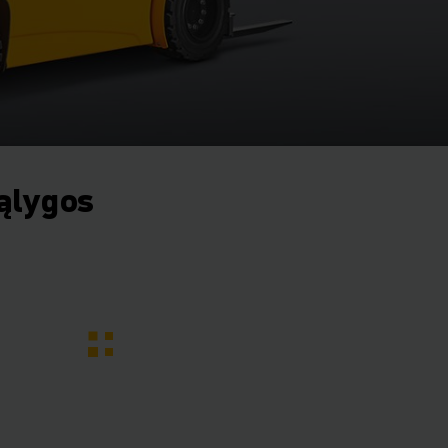
ąlygos