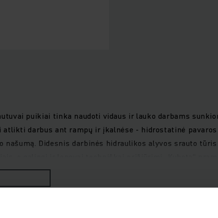
rautuvai puikiai tinka naudoti vidaus ir lauko darbams sunkio
iai atlikti darbus ant rampų ir įkalnėse - hidrostatinė pavar
 našumą. Didesnis darbinės hidraulikos alyvos srauto tūris
ais, o galingi ir lengvai techniškai prižiūrimi „Kubota“ pra
 Saugų ir patogų darbą užtikrina panoraminis stoglangis, 
airavimo programomis bei pagalbinės sistemos, kurios leng