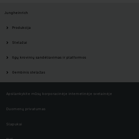
Jungheinrich
Produkcija
Stelažai
Ilgų krovinių sandėliavimas ir platformos
Gembinis stelažas
Apsilankykite mūsų korporacinėje internetinėje svetainėje
Duomenų privatumas
Slapukai