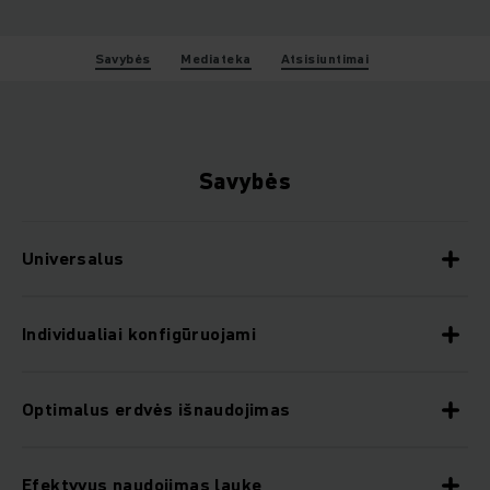
Savybės
Mediateka
Atsisiuntimai
Savybės
Universalus
Individualiai konfigūruojami
Optimalus erdvės išnaudojimas
Efektyvus naudojimas lauke