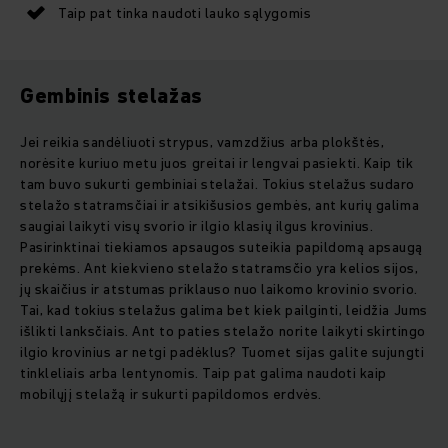
Taip pat tinka naudoti lauko sąlygomis
Gembinis stelažas
Jei reikia sandėliuoti strypus, vamzdžius arba plokštės,
norėsite kuriuo metu juos greitai ir lengvai pasiekti. Kaip tik
tam buvo sukurti gembiniai stelažai. Tokius stelažus sudaro
stelažo statramsčiai ir atsikišusios gembės, ant kurių galima
saugiai laikyti visų svorio ir ilgio klasių ilgus krovinius.
Pasirinktinai tiekiamos apsaugos suteikia papildomą apsaugą
prekėms. Ant kiekvieno stelažo statramsčio yra kelios sijos,
jų skaičius ir atstumas priklauso nuo laikomo krovinio svorio.
Tai, kad tokius stelažus galima bet kiek pailginti, leidžia Jums
išlikti lanksčiais. Ant to paties stelažo norite laikyti skirtingo
ilgio krovinius ar netgi padėklus? Tuomet sijas galite sujungti
tinkleliais arba lentynomis. Taip pat galima naudoti kaip
mobilųjį stelažą ir sukurti papildomos erdvės.