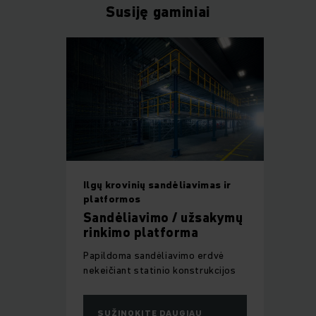
Susiję gaminiai
Ilgų krovinių sandėliavimas ir
platformos
Sandėliavimo / užsakymų
rinkimo platforma
Papildoma sandėliavimo erdvė
nekeičiant statinio konstrukcijos
SUŽINOKITE DAUGIAU