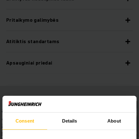
Pritaikymo galimybės
Atitiktis standartams
Apsauginiai priedai
Consent
Details
About