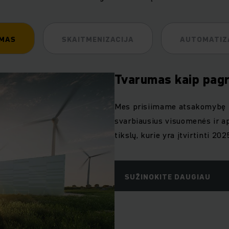
MAS
SKAITMENIZACIJA
AUTOMATIZ
Tvarumas kaip pagr
Mes prisiimame atsakomybę nu
svarbiausius visuomenės ir a
tikslų, kurie yra įtvirtinti 20
SUŽINOKITE DAUGIAU