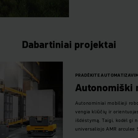
Dabartiniai projektai
PRADĖKITE AUTOMATIZAVI
Autonomiški m
Autonominiai mobilieji robo
vengia kliūčių ir orientuoja
išdėstymą. Taigi, kodėl gi 
universaliojo AMR arculee 