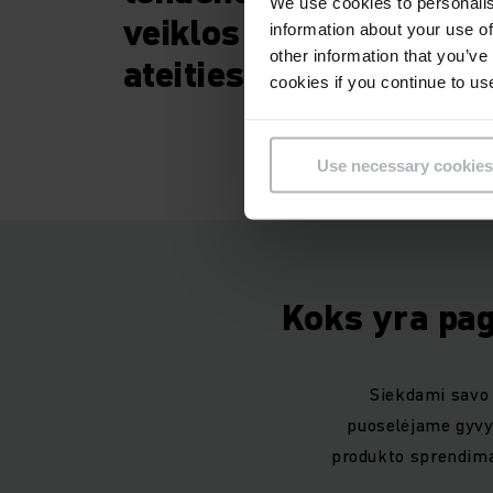
We use cookies to personalis
veiklos dalis. Taigi es
information about your use of
other information that you’ve
ateities kursą.“
cookies if you continue to us
Use necessary cookies
Koks yra pag
Siekdami savo 
puoselėjame gyvyb
produkto sprendima