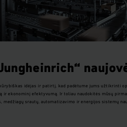
Jungheinrich“ naujov
kūrybiškas idėjas ir patirtį, kad padėtume jums užtikrinti o
 ir ekonominį efektyvumą. Ir toliau naudokitės mūsų pirma
s, medžiagų srautų, automatizavimo ir energijos sistemų n