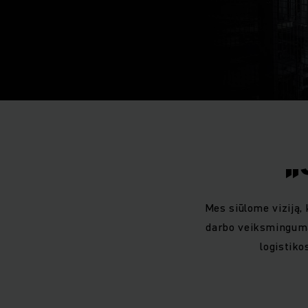
„
Mes siūlome viziją, 
darbo veiksmingumą
logistiko