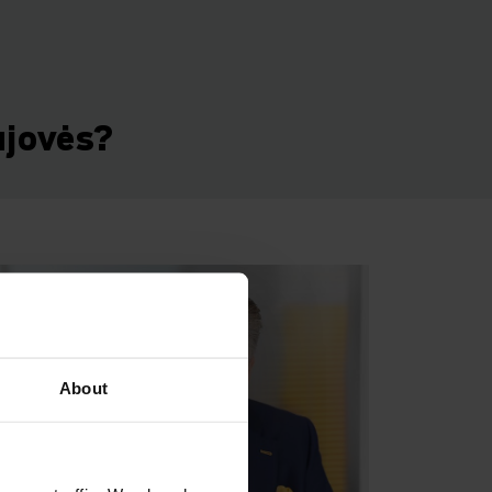
ujovės?
About