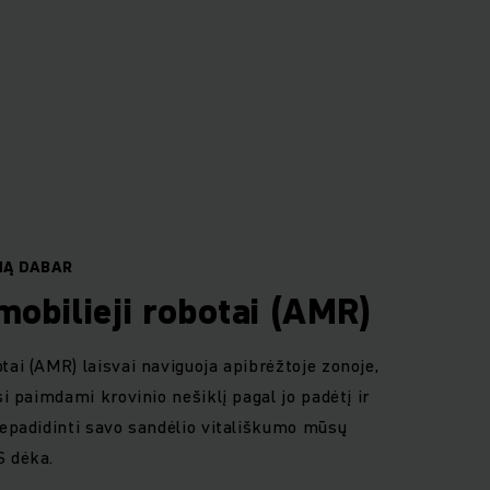
MĄ DABAR
obilieji robotai (AMR)
tai (AMR) laisvai naviguoja apibrėžtoje zonoje,
si paimdami krovinio nešiklį pagal jo padėtį ir
nepadidinti savo sandėlio vitališkumo mūsų
S dėka
.