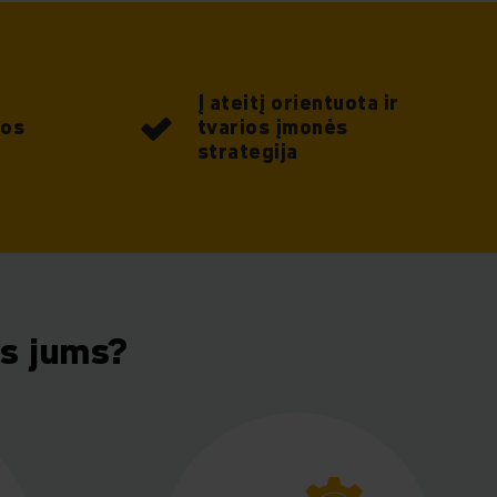
Į ateitį orientuota ir
jos
tvarios įmonės
strategija
os jums?