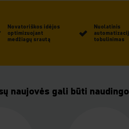
Novatoriškos idėjos
Nuolatinis
optimizuojant
automatizaci
medžiagų srautą
tobulinimas
ų naujovės gali būti nauding