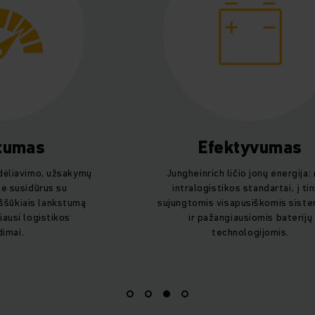
tumas
Efektyvumas
dėliavimo, užsakymų
Jungheinrich ličio jonų energija: 
se susidūrus su
intralogistikos standartai, į ti
iššūkiais lankstumą
sujungtomis visapusiškomis sist
iausi logistikos
ir pažangiausiomis baterijų
imai.
technologijomis.