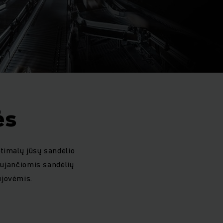
ės
ptimalų jūsų sandėlio
ujančiomis sandėlių
aujovėmis.