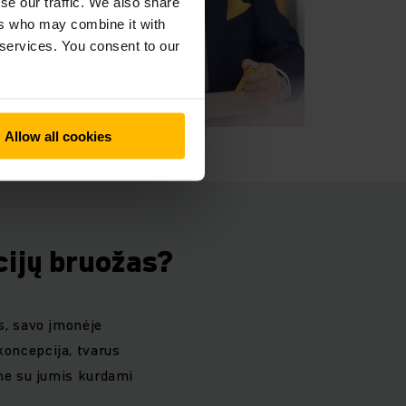
se our traffic. We also share
ers who may combine it with
 services. You consent to our
Allow all cookies
cijų bruožas?
s, savo įmonėje
koncepcija, tvarus
me su jumis kurdami