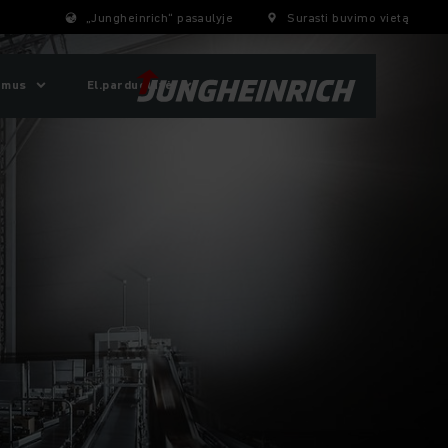
„Jungheinrich“ pasaulyje
Surasti buvimo vietą
 mus
El.parduotuvė