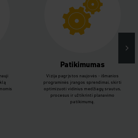
Patikimumas
nauji
Vizija pagrįstos naujovės - išmanios
nklą
programinės įrangos sprendimai, skirti
emomis
optimizuoti vidinius medžiagų srautus,
procesus ir užtikrinti planavimo
patikimumą.