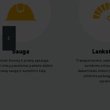
Sauga
Lanks
imali žmonių ir prekių apsauga:
Transportavimo, san
si mūsų pasiekimai padeda didinti
surinkimo srity
cesų saugą ir sumažinti žalą.
dabartiniais rinkos 
užtikrina pažang
sprend