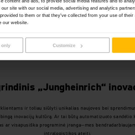
e content and ads, to provide social media features and to analy
ame pionieriai, nustatantys
 our site with our social media, advertising and analytics partn
 provided to them or that they’ve collected from your use of their
e our website.
 only
Customize
rindinis „Jungheinrich“ inova
klientams ir toliau siūlyti unikalias naujoves bei sprendimu
ingą inovacijų kultūrą. Ar tai būtų automatizuoto sandėlio 
s ar visapusiška programinė įranga–mes bendradarbiauja
intralogistikos ateitį.