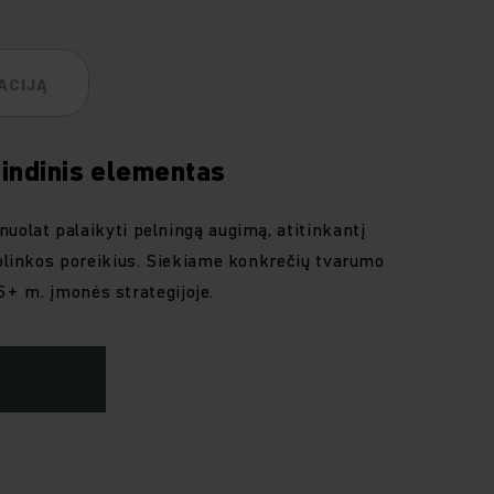
ACIJĄ
indinis elementas
olat palaikyti pelningą augimą, atitinkantį
plinkos poreikius. Siekiame konkrečių tvarumo
25+ m. įmonės strategijoje.