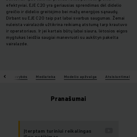
efektyviai, EJE C20 yra geriausias sprendimas dėl didelio
greičio ir didelio greitėjimo bei mažų energijos sąnaudų.
Dirbant su EJE C20 taip pat labai svarbus saugumas. Žemai
nuleista vairalazdė užtikrina reikiamą atstumą tarp krautuvo
ir operatoriaus. Ir jei kartais būtų labai siaura, lėtosios eigos
mygtukas leidžia saugiai manevruoti su aukštyn pakelta
vairalazde.
ai
Savybės
Mediateka
Modelio apžvalga
Atsisiuntimai
Pranašumai
Įterptam turiniui reikalingas
jūsų sutikimas.