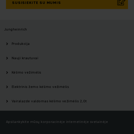
SUSISIEKITE SU MUMIS
Jungheinrich
Produkcija
Nauji krautuvai
Kėlimo vežimėlis
Elektrinis žemo kėlimo vežimėlis
Vairalazde valdomas kėlimo vežimėlis 2,0t
Apsilankykite mūsų korporacinėje internetinėje svetainėje