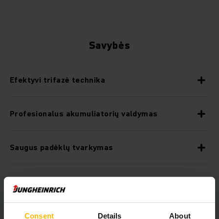
Savybės
Efektyvi trifazė technika
Profesionalus akumuliatorių valdymas
Saugus padėklų tvarkymas
Optimali padėtis posūkiuose
Sumažintos techninės priežiūros sąnaudos
Consent
Details
About