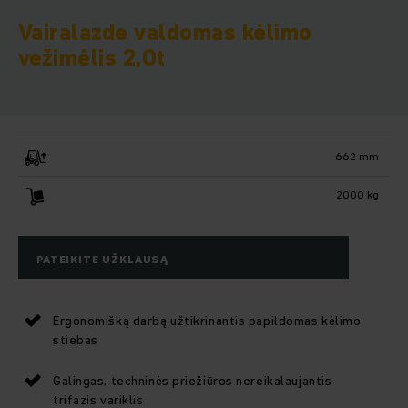
Vairalazde valdomas kėlimo
vežimėlis 2,0t
662 mm
2000 kg
PATEIKITE UŽKLAUSĄ
Ergonomišką darbą užtikrinantis papildomas kėlimo
stiebas
Galingas, techninės priežiūros nereikalaujantis
trifazis variklis