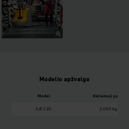
Modelio apžvalga
Model
Keliamoji galia
EJE C20
2 000 kg