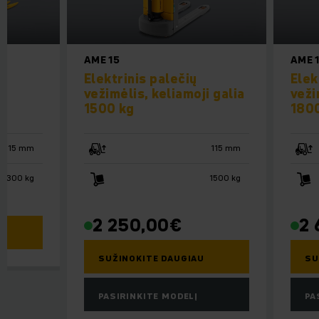
AME 15
AME 
u
Elektrinis palečių
Elek
vežimėlis, keliamoji galia
veži
1500 kg
180
115 mm
115 mm
3300 kg
1500 kg
2 250,00
€
2 
SUŽINOKITE DAUGIAU
SU
PASIRINKITE MODELĮ
PA