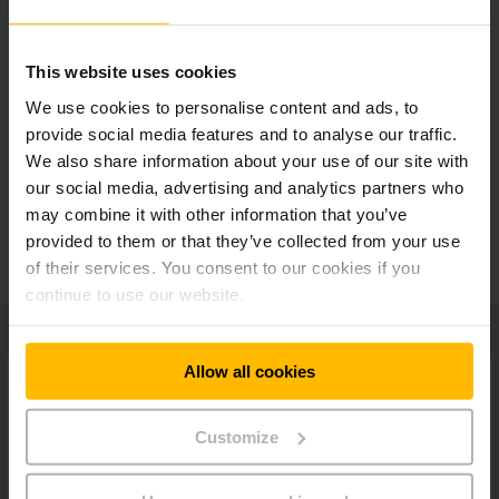
Visada gerai informuotas
This website uses cookies
We use cookies to personalise content and ads, to
provide social media features and to analyse our traffic.
Impulsinė valdymo sistema
We also share information about your use of our site with
our social media, advertising and analytics partners who
may combine it with other information that you’ve
Papildoma įranga
provided to them or that they’ve collected from your use
of their services. You consent to our cookies if you
continue to use our website.
Allow all cookies
Customize