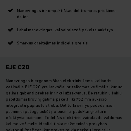
Manevringas ir kompaktiškas dėl trumpos priekinės
dalies
Labai manevringas, kai vairalazdė pakelta aukštyn
Smarkus greitėjimas ir didelis greitis
EJE C20
Manevringas ir ergonomiškas elektrinis žemai keliantis
vežimėlis EJE C20 yra lanksčiai pritaikomas vežimėlis, kuriuo
galima gabenti prekes ir rinkti užsakymus. Be ratukinių šakių,
papildomai krovinį galima pakelti iki 752 mm aukščio
integruotu paprastu stiebu. Dėl to krovinys padedamas į
paėmimui patogų aukštį, o pusiniai padėklai greitai ir
efektyviai paimami. Todėl šis elektrinis vairalazde valdomas
kėlimo vežimėlis idealiai tinka mažmeninės prekybos
sektoriui. Ypač ten, kur prekes reikia perkelti greitai ir